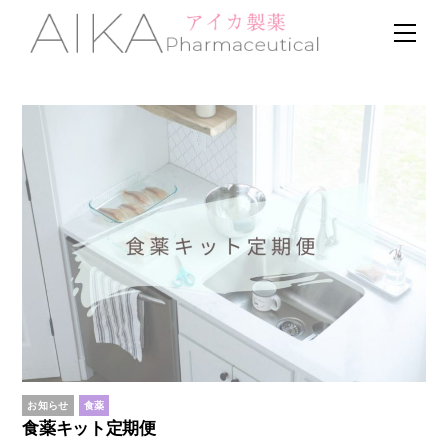
Skip
Men
to
content
お知らせ
食薬
食薬キット定期便