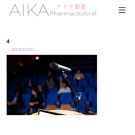
Skip
Men
to
content
4
2021年3月26日