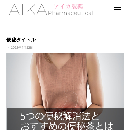
Skip
Men
to
content
便秘タイトル
2018年4月12日