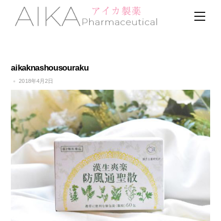
Skip
Men
to
content
aikaknashousouraku
2018年4月2日