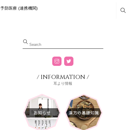
予防医療 (連携機関)
Sea
/ INFORMATION /
耳より情報