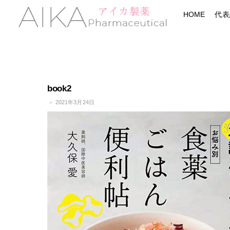
Skip
Menu
HOME
代表
to
content
book2
2021年3月24日