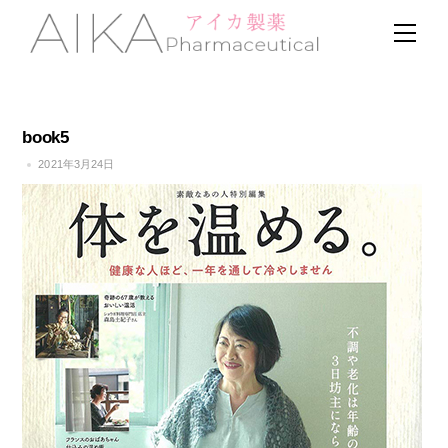
Skip
Men
to
content
book5
2021年3月24日