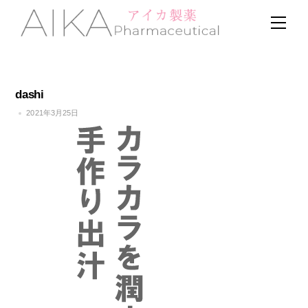
Skip
Men
to
content
dashi
2021年3月25日