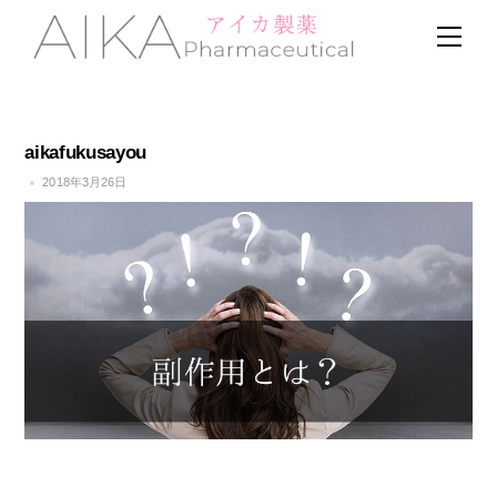
Skip
Men
to
content
aikafukusayou
2018年3月26日