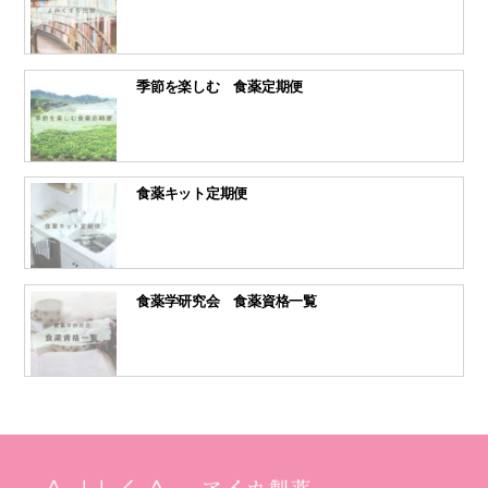
季節を楽しむ 食薬定期便
食薬キット定期便
食薬学研究会 食薬資格一覧