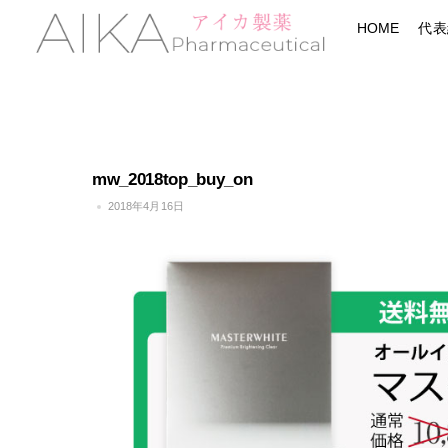
Skip
Menu
HOME
代表
to
content
mw_2018top_buy_on
2018年4月16日