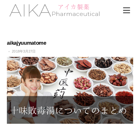
Skip
Men
to
content
aikajyuumatome
2018年3月27日