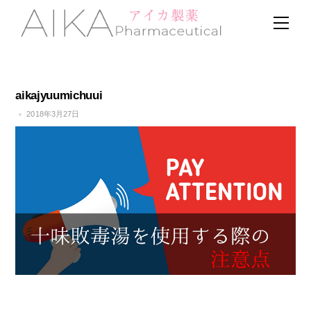
Skip
Men
to
content
aikajyuumichuui
2018年3月27日