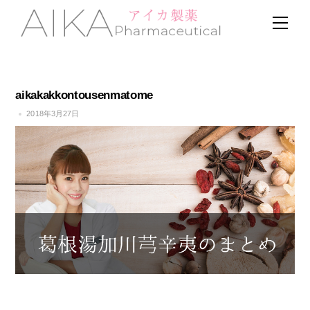
Skip
Men
to
content
aikakakkontousenmatome
2018年3月27日