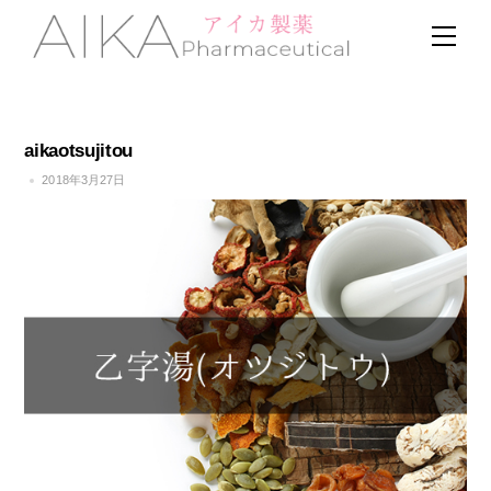
Skip
Men
to
content
aikaotsujitou
2018年3月27日