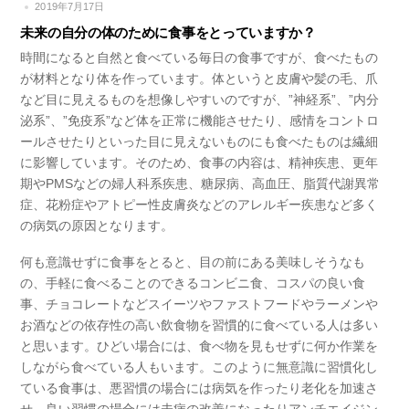
2019年7月17日
未来の自分の体のために食事をとっていますか？
時間になると自然と食べている毎日の食事ですが、食べたもの
が材料となり体を作っています。体というと皮膚や髪の毛、爪
など目に見えるものを想像しやすいのですが、
”神経系”、”内分
泌系”、”免疫系”
など体を正常に機能させたり、感情をコントロ
ールさせたりといった目に見えないものにも食べたものは繊細
に影響しています。そのため、食事の内容は、精神疾患、更年
期やPMSなどの婦人科系疾患、糖尿病、高血圧、脂質代謝異常
症、花粉症やアトピー性皮膚炎などのアレルギー疾患など多く
の病気の原因となります。
何も意識せずに食事をとると、目の前にある美味しそうなも
の、手軽に食べることのできるコンビニ食、コスパの良い食
事、チョコレートなどスイーツやファストフードやラーメンや
お酒などの依存性の高い飲食物を習慣的に食べている人は多い
と思います。ひどい場合には、食べ物を見もせずに何か作業を
しながら食べている人もいます。このように無意識に習慣化し
ている食事は、悪習慣の場合には病気を作ったり老化を加速さ
せ、良い習慣の場合には未病の改善になったりアンチエイジン