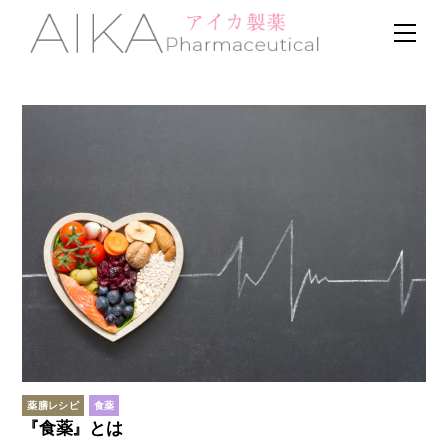
Skip
Men
to
content
薬膳レシピ
食薬
『食薬』とは