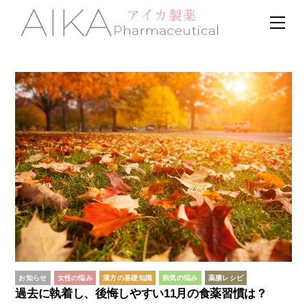
Skip
Men
to
content
お知らせ
女性の悩み
漢方の基礎知識
病気の悩み
薬膳レシピ
過去に執着し、後悔しやすい11月の食薬習慣は？