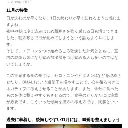
2019年11月1日
11月の特徴
日が沈むのが早くなり、1日の終わりが早く訪れるように感じま
すよね。
夜中や朝は冷え込みはじめ肌寒さを強く感じる日も増えてきま
した。朝方寒さで目が覚めてしまうという話もよく耳にしま
す。
そして、エアコンをつけ始めるころ乾燥した外気とともに、室
内の乾燥も気になり始め加湿器をつけ始める人も多いのではな
いでしょうか。
この実感する夜の長さは、セロトニンやビタミンDなどを現象さ
せたり、BMAL1という遺伝子を増やすことで、心を後ろ向きに
ネガティブに考えさせることがあります。また、余分に食べた
ものを体に蓄えやすくもさせるので、食事のとりかたには注意
が必要です。こういった傾向を漢方の考え方では、閉臓といい
ます。
過去に執着し、後悔しやすい11月には、味覚を整えましょう