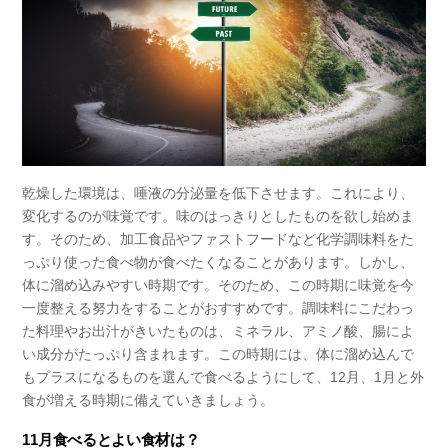
乾燥した環境は、唾液の分泌量を低下させます。これにより、
変化するのが味覚です。味のはっきりとしたものを欲し始めま
す。そのため、加工食品やファストフードなど化学調味料をた
っぷり使った食べ物が食べたくなることがあります。しかし、
体に溜め込みやすい時期です。そのため、この時期に味覚を今
一度整える努力をすることがおすすめです。調味料にこだわっ
た料理やお出汁がきいたものは、ミネラル、アミノ酸、腸によ
い成分がたっぷり含まれます。この時期には、体に溜め込んで
もプラスになるものを選んで食べるようにして、12月、1月と外
食が増える時期に備えていきましょう。
11月食べるとよい食材は？