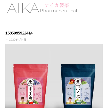
Skip
Men
to
content
1585995922414
2020年4月4日