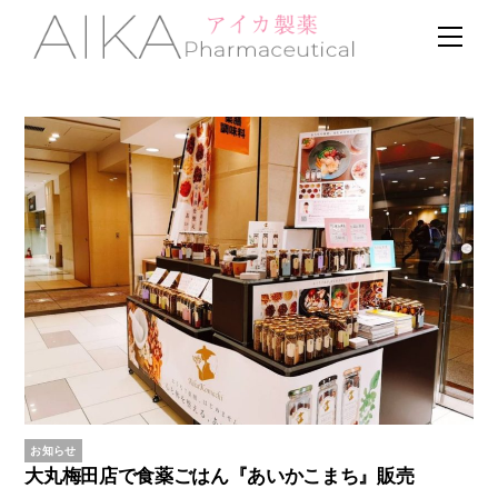
Skip
Men
to
content
お知らせ
大丸梅田店で食薬ごはん『あいかこまち』販売