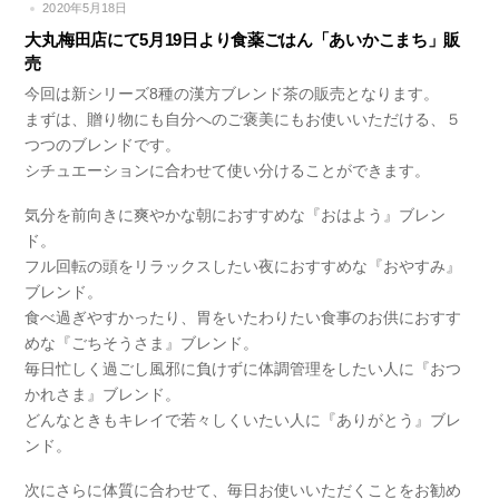
2020年5月18日
大丸梅田店にて5月19日より食薬ごはん「あいかこまち」販
売
今回は新シリーズ8種の漢方ブレンド茶の販売となります。
まずは、贈り物にも自分へのご褒美にもお使いいただける、５
つつのブレンドです。
シチュエーションに合わせて使い分けることができます。
気分を前向きに爽やかな朝におすすめな
『おはよう』
ブレン
ド。
フル回転の頭をリラックスしたい夜におすすめな
『おやすみ』
ブレンド。
食べ過ぎやすかったり、胃をいたわりたい食事のお供におすす
めな
『ごちそうさま』
ブレンド。
毎日忙しく過ごし風邪に負けずに体調管理をしたい人に
『おつ
かれさま』
ブレンド。
どんなときもキレイで若々しくいたい人に
『ありがとう』
ブレ
ンド。
次にさらに体質に合わせて、毎日お使いいただくことをお勧め