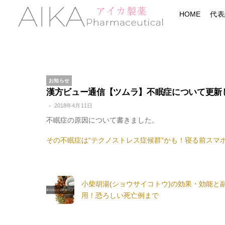
Skip
Menu
HOME
代表
to
content
お知らせ
漢方ビュー通信【ツムラ】不眠症について更新
2018年4月11日
不眠症の原因について書きました。
その不眠症は“テクノストレス症候群”かも！寝る前スマ
小柴胡湯(ショウサイコトウ)の効果・効能と
用！恐ろしい死亡例まで