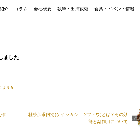
紹介
コラム
会社概要
執筆・出演依頼
食薬・イベント情報
しました
ホはＮＧ
副作
桂枝加朮附湯(ケイシカジュツブトウ)とは？その効
能と副作用について