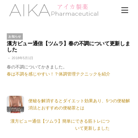
Skip
Men
to
content
お知らせ
漢方ビュー通信【ツムラ】春の不調について更新しま
した
2018年5月1日
春の不調についてかきました。
春は不調を感じやすい！？体調管理テクニックを紹介
便秘を解消するとダイエット効果あり、5つの便秘解
消法とおすすめの便秘茶とは
漢方ビュー通信【ツムラ】簡単にできる筋トレにつ
いて更新しました