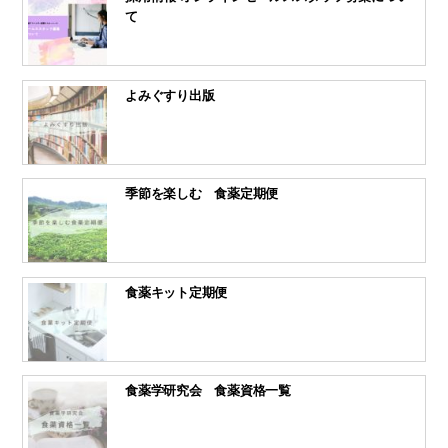
て
よみぐすり出版
季節を楽しむ 食薬定期便
食薬キット定期便
食薬学研究会 食薬資格一覧