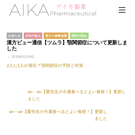
Skip
Men
to
content
お知らせ
女性の悩み
漢方の基礎知識
病気の悩み
漢方ビュー通信【ツムラ】顎関節症について更新しま
した
2019年3月29日
2人に1人が発症？顎関節症の予防と対策
an・an【愛先生の今週食べるとよい食材！】更新し
ました
an・an【愛先生の今週食べるとよい食材！】更新し
ました