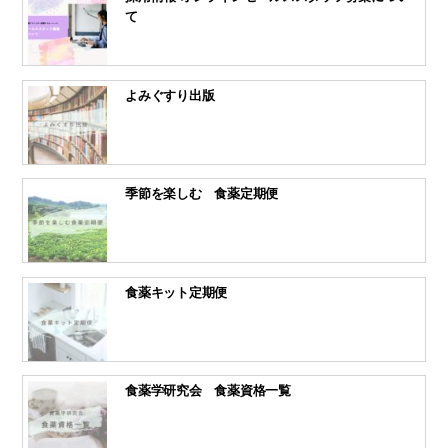
て
よみぐすり出版
季節を楽しむ 食薬定期便
食薬キット定期便
食薬学研究会 食薬資格一覧