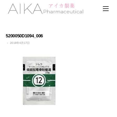
Skip
Men
to
content
5200050D1094_006
2018年4月17日