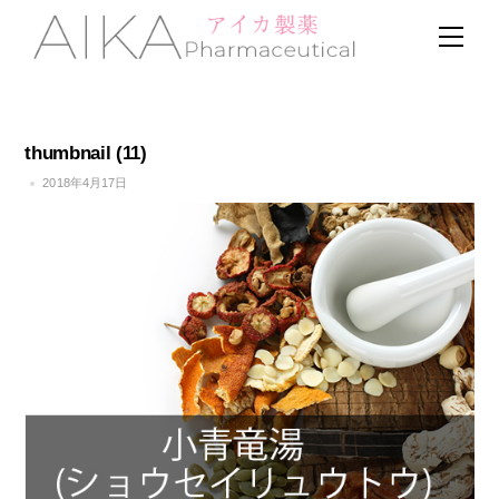
Skip
Men
to
content
thumbnail (11)
2018年4月17日