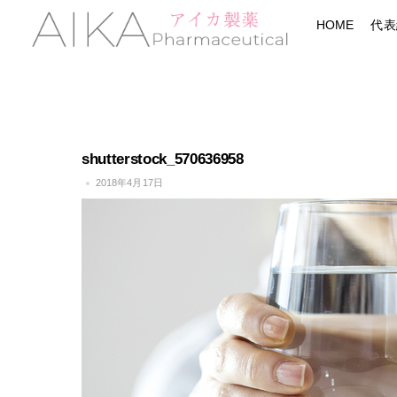
Skip
Menu
HOME
代表
to
content
shutterstock_570636958
2018年4月17日