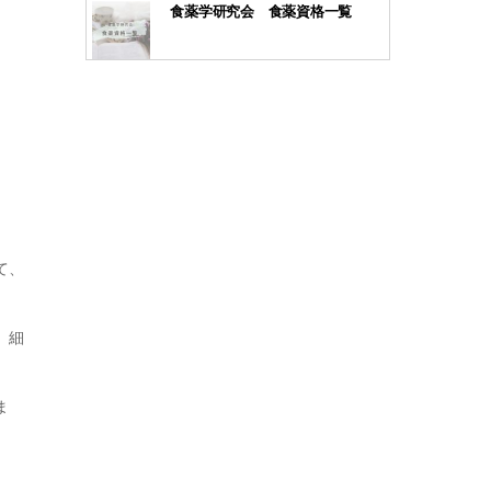
食薬学研究会 食薬資格一覧
て、
、細
ま