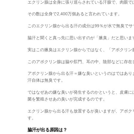
エクリン腺は全身に張り巡らされている汗腺で、肉眼で
その数は全身で2,400万個あると言われています。
このエクリン腺から出る汗の成分は99％が水で無臭で
脇汗と聞くと真っ先に思い出すのが「腋臭」だと思いま
実はこの腋臭はエクリン腺からではなく、「アポクリン
このアポクリン腺は脇や肛門、耳の中、陰部などに存在
アポクリン腺から出る汗＝嫌な臭いというのはではあり
汗自体は無臭です。
ではなぜあの嫌な臭いが発生するのかというと、皮膚に
菌を繁殖させあの臭いが完成するのです。
エクリン腺から出る汗も放置するが臭いますが、アポク
す。
脇汗が出る原因は？