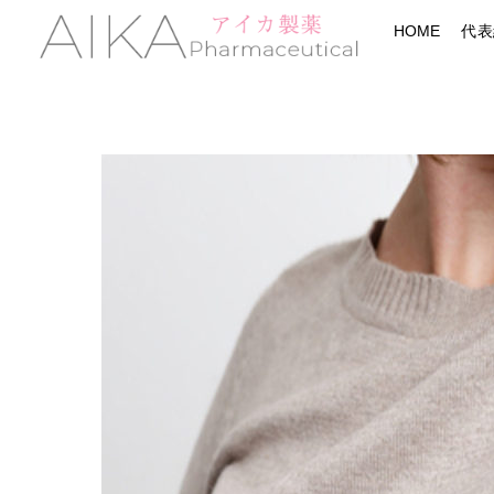
Skip
Menu
HOME
代表
to
content