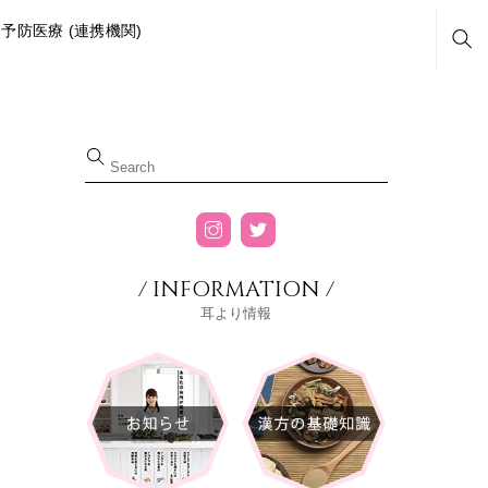
予防医療 (連携機関)
Sea
/ INFORMATION /
耳より情報