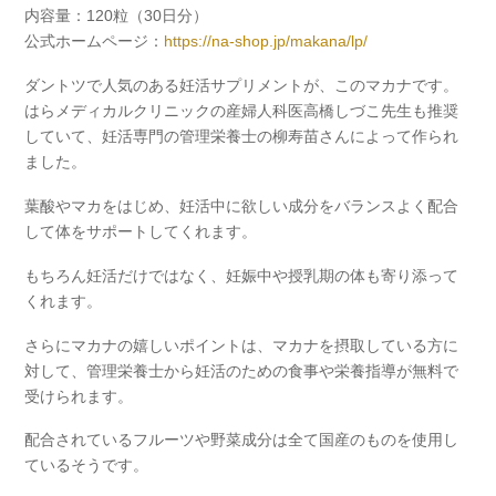
内容量：120粒（30日分）
公式ホームページ：
https://na-shop.jp/makana/lp/
ダントツで人気のある妊活サプリメントが、この
マカナ
です。
はらメディカルクリニックの産婦人科医高橋しづこ先生も推奨
していて、妊活専門の管理栄養士の柳寿苗さんによって作られ
ました。
葉酸やマカをはじめ、妊活中に欲しい成分をバランスよく配合
して体をサポートしてくれます。
もちろん妊活だけではなく、妊娠中や授乳期の体も寄り添って
くれます。
さらにマカナの嬉しいポイントは、マカナを摂取している方に
対して、管理栄養士から妊活のための食事や栄養指導が無料で
受けられます。
配合されているフルーツや野菜成分は全て
国産
のものを使用し
ているそうです。