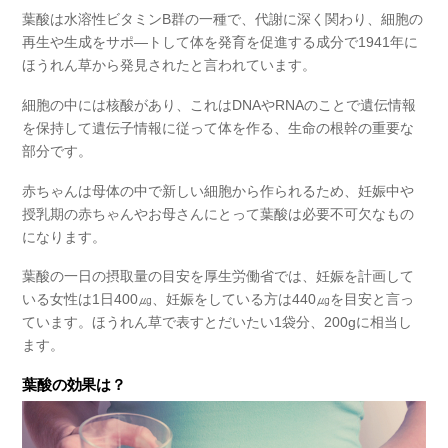
葉酸は水溶性ビタミンB群の一種で、代謝に深く関わり、細胞の
再生や生成をサポ―トして体を発育を促進する成分で1941年に
ほうれん草から発見
されたと言われています。
細胞の中には核酸があり、これはDNAやRNAのことで遺伝情報
を保持して遺伝子情報に従って体を作る、生命の根幹の重要な
部分です。
赤ちゃんは母体の中で新しい細胞から作られるため、妊娠中や
授乳期の赤ちゃんやお母さんにとって葉酸は必要不可欠なもの
になります。
葉酸の一日の摂取量の目安を厚生労働省では、妊娠を計画して
いる女性は1日400㎍、妊娠をしている方は440㎍を目安と言っ
ています。ほうれん草で表すとだいたい
1袋分
、200gに相当し
ます。
葉酸の効果は？