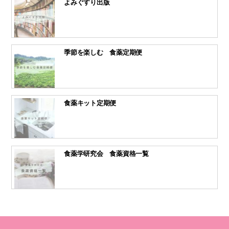
よみぐすり出版
季節を楽しむ 食薬定期便
食薬キット定期便
食薬学研究会 食薬資格一覧