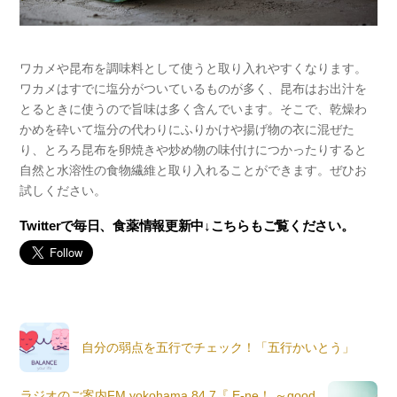
ワカメや昆布を調味料として使うと取り入れやすくなります。
ワカメはすでに塩分がついているものが多く、昆布はお出汁を
とるときに使うので旨味は多く含んでいます。そこで、乾燥わ
かめを砕いて塩分の代わりにふりかけや揚げ物の衣に混ぜた
り、とろろ昆布を卵焼きや炒め物の味付けにつかったりすると
自然と水溶性の食物繊維と取り入れることができます。ぜひお
試しください。
Twitterで毎日、食薬情報更新中↓こちらもご覧ください。
自分の弱点を五行でチェック！「五行かいとう」
ラジオのご案内FM yokohama 84.7『 E-ne！ ～good