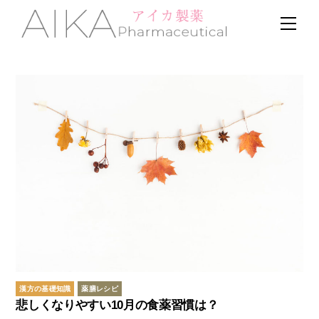
Skip
Men
to
content
漢方の基礎知識
薬膳レシピ
悲しくなりやすい10月の食薬習慣は？