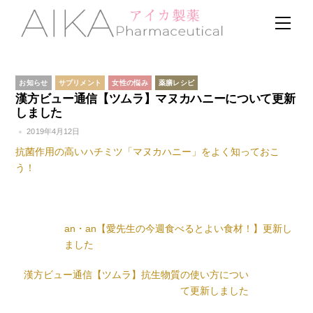
Skip
Men
to
content
お知らせ
サプリメント
女性の悩み
薬膳レシピ
漢方ビュー通信【ツムラ】マヌカハニーについて更新
しました
2019年4月12日
抗菌作用の高いハチミツ「マヌカハニー」をよく知っておこ
う！
an・an【愛先生の今週食べるとよい食材！】更新し
ました
漢方ビュー通信【ツムラ】抗生物質の使い方につい
て更新しました