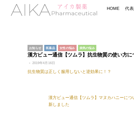
Skip
Menu
HOME
代表
to
content
お知らせ
医薬品
女性の悩み
病気の悩み
漢方ビュー通信【ツムラ】抗生物質の使い方に
2019年4月16日
抗生物質は正しく服用しないと逆効果に！？
漢方ビュー通信【ツムラ】マヌカハニーにつ
新しました